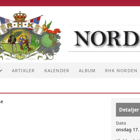
ARTIKLER
KALENDER
ALBUM
RHK NORDEN
RHK NORDEN
se
MENN
RHK LOSJER
Detaljer
E
Dato
onsdag 17.
T