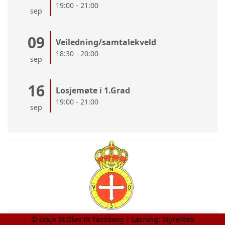
19:00 - 21:00
sep
09
Veiledning/samtalekveld
18:30 - 20:00
sep
16
Losjemøte i 1.Grad
19:00 - 21:00
sep
© Losje St.Olav IX Tønsberg | Løsning:
StyreWeb
Nye Brødre i Losje IX