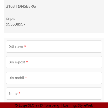
3103 TØNSBERG
Org.nr.
995538997
Ditt navn
*
Din e-post
*
Din mobil
*
Emne
*
© Losje St.Olav IX Tønsberg | Løsning:
StyreWeb